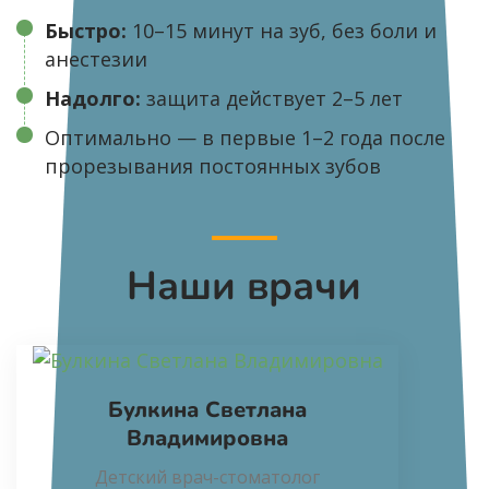
Быстро:
10–15 минут на зуб, без боли и
анестезии
Надолго:
защита действует 2–5 лет
Оптимально — в первые 1–2 года после
прорезывания постоянных зубов
Наши врачи
Булкина Светлана
Владимировна
Детский врач-стоматолог