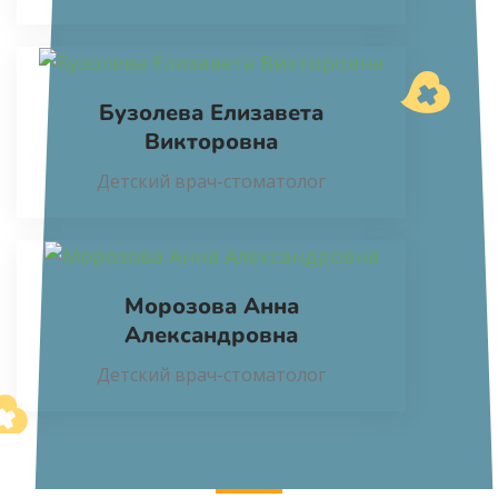
Бузолева Елизавета
Викторовна
Детский врач-стоматолог
Морозова Анна
Александровна
Детский врач-стоматолог