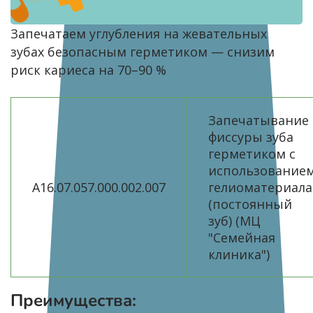
Запечатаем углубления на жевательных
зубах безопасным герметиком — снизим
риск кариеса на 70–90 %
Запечатывание
фиссуры зуба
герметиком с
использование
A16.07.057.000.002.007
гелиоматериала
(постоянный
зуб) (МЦ
"Семейная
клиника")
Преимущества: