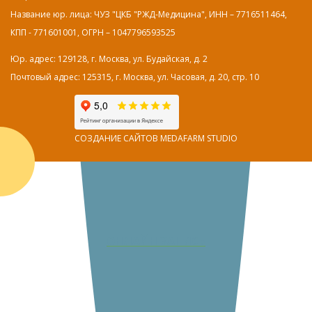
Название юр. лица: ЧУЗ "ЦКБ "РЖД-Медицина", ИНН – 7716511464,
КПП - 771601001, ОГРН – 1047796593525
Юр. адрес: 129128, г. Москва, ул. Будайская, д. 2
Почтовый адрес: 125315, г. Москва, ул. Часовая, д. 20, стр. 10
СОЗДАНИЕ САЙТОВ MEDAFARM STUDIO
ОНЛАЙН ЗАПИСЬ