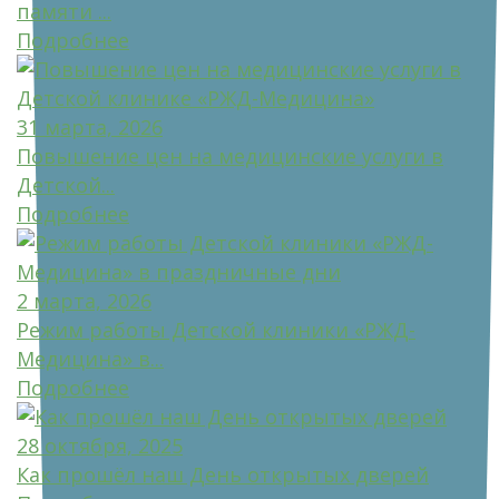
памяти ...
Подробнее
31 марта, 2026
Повышение цен на медицинские услуги в
Детской...
Подробнее
2 марта, 2026
Режим работы Детской клиники «РЖД-
Медицина» в...
Подробнее
28 октября, 2025
Как прошёл наш День открытых дверей