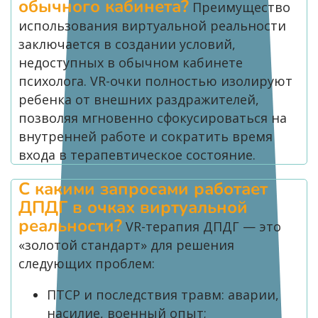
обычного кабинета?
Преимущество
использования виртуальной реальности
заключается в создании условий,
недоступных в обычном кабинете
психолога. VR-очки полностью изолируют
ребенка от внешних раздражителей,
позволяя мгновенно сфокусироваться на
внутренней работе и сократить время
входа в терапевтическое состояние.
С какими запросами работает
ДПДГ в очках виртуальной
реальности?
VR-терапия ДПДГ — это
«золотой стандарт» для решения
следующих проблем:
ПТСР и последствия травм: аварии,
насилие, военный опыт;