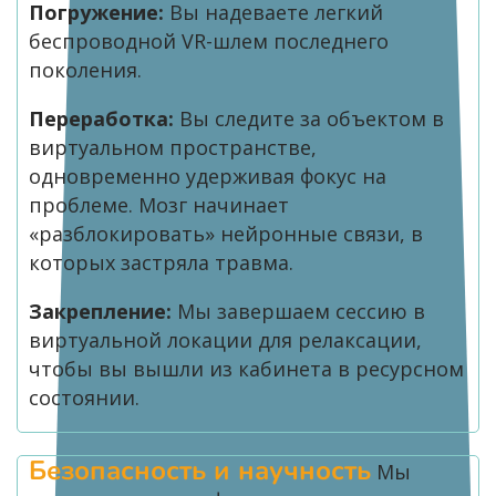
Погружение:
Вы надеваете легкий
беспроводной VR-шлем последнего
поколения.
Переработка:
Вы следите за объектом в
виртуальном пространстве,
одновременно удерживая фокус на
проблеме. Мозг начинает
«разблокировать» нейронные связи, в
которых застряла травма.
Закрепление:
Мы завершаем сессию в
виртуальной локации для релаксации,
чтобы вы вышли из кабинета в ресурсном
состоянии.
Безопасность и научность
Мы