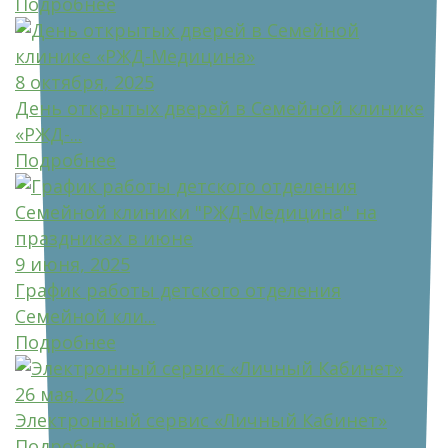
Подробнее
8 октября, 2025
День открытых дверей в Семейной клинике
«РЖД-...
Подробнее
9 июня, 2025
График работы детского отделения
Семейной кли...
Подробнее
26 мая, 2025
Электронный сервис «Личный Кабинет»
Подробнее