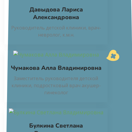
Давыдова Лариса
Александровна
Руководитель детской клиники, врач-
невролог, к.м.н.
Чумакова Алла Владимировна
Заместитель руководителя детской
клиники, подростковый врач акушер-
гинеколог
Булкина Светлана