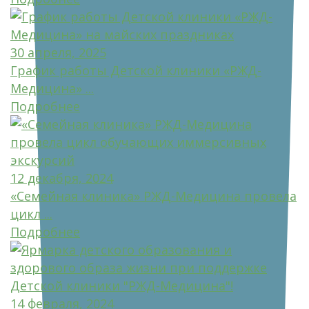
30 апреля, 2025
График работы Детской клиники «РЖД-
Медицина» ...
Подробнее
12 декабря, 2024
«Семейная клиника» РЖД-Медицина провела
цикл ...
Подробнее
14 февраля, 2024