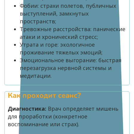
Фобии: страхи полетов, публичных
выступлений, замкнутых
пространств;
Тревожные расстройства: панические
атаки и хронический стресс;
Утрата и горе: экологичное
проживание тяжелых эмоций;
Эмоциональное выгорание: быстрая
перезагрузка нервной системы и
медитации.
Как проходит сеанс?
Диагностика:
Врач определяет мишень
для проработки (конкретное
воспоминание или страх).