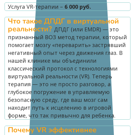
Услуга VR-терапии –
6 000 руб.
Что такое ДПДГ в виртуальной
реальности?
ДПДГ (или EMDR) — это
признанный ВОЗ метод терапии, который
помогает мозгу «переварить» застрявший
негативный опыт через движения глаз. В
нашей клинике мы объединили
классический протокол с технологиями
виртуальной реальности (VR). Теперь
терапия — это не просто разговор, а
глубокое погружение в управляемую
безопасную среду, где ваш мозг сам
находит путь к исцелению в игровой
форме, что так привычно для ребенка.
Почему VR эффективнее