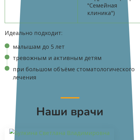
"Семейная
клиника")
Идеально подходит:
малышам до 5 лет
тревожным и активным детям
при большом объёме стоматологического
лечения
Наши врачи