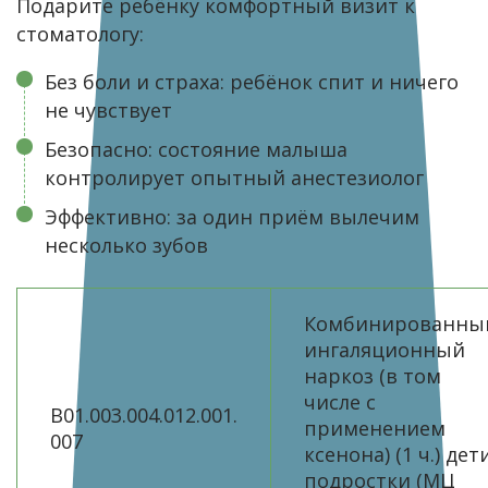
Подарите ребёнку комфортный визит к
стоматологу:
Без боли и страха: ребёнок спит и ничего
не чувствует
Безопасно: состояние малыша
контролирует опытный анестезиолог
Эффективно: за один приём вылечим
несколько зубов
Комбинированныи
ингаляционный
наркоз (в том
числе с
B01.003.004.012.001.
применением
007
ксенона) (1 ч.) дет
подростки (МЦ