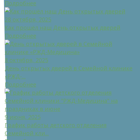
Подробнее
28 октября, 2025
Как прошёл наш День открытых дверей
Подробнее
8 октября, 2025
День открытых дверей в Семейной клинике
«РЖД-...
Подробнее
9 июня, 2025
График работы детского отделения
Семейной кли...